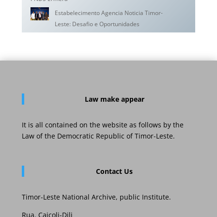
Estabelecimento Agencia Noticia Timor-
Leste: Desafio e Oportunidades
Law
make appear
It is all contained on the website as follows by the
Law of the Democratic Republic of Timor-Leste.
Contact Us
Timor-Leste National Archive, public Institute.
Rua. Caicoli-Dili