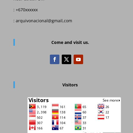
: +670xxxxxx
: arquivonacional@gmail,com
Come and visit us.
Visitors