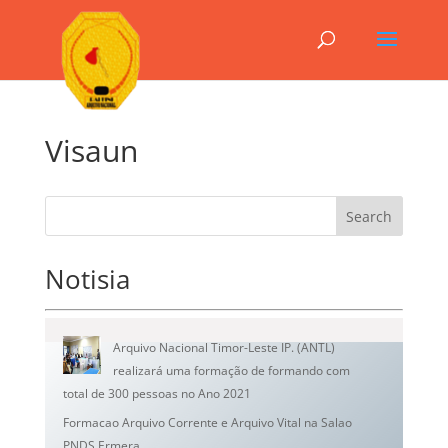
Visaun
Search
Notisia
Arquivo Nacional Timor-Leste IP. (ANTL)
realizará uma formação de formando com
total de 300 pessoas no Ano 2021
Formacao Arquivo Corrente e Arquivo Vital na Salao
PNDS Ermera